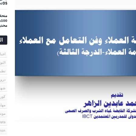
acOS
%
محدو
ال
اخبا
التو
تطبي
درو
شهاد
كورس
مهار
مونت
Data
hon