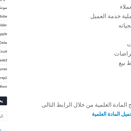
ملاء
مونتا
لية خدمة العميل
dobe
ياته
ilder
pple
 Data
ت
Excel
تراضات
ade3
ط بيع
Tunes
rep2
thon
بح
لمادة العلمية من خلال الرابط التالى
ميل المادة العلمية
‏يتم ا