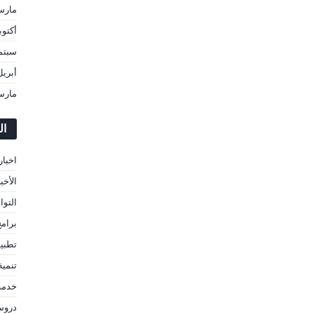
مارس 0
أكتوبر 9
سبتمبر 
أبريل 19
مارس 9
ال
اخبار
الأخب
التوا
برام
تطبي
تنمية
خدمة
دروس