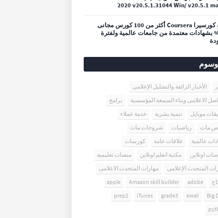
2020 v20.5.1.31044 Win/ v20.5.1 m
منحة كورسيرا Coursera أكثر من 100 كورس مجانى
100 بشهادات معتمدة من جامعات عالمية ولفترة
دة
وسوم
ر
الأخبار الزائفة والتضليل الإعلامى
اصل الاعلامى وبناء السمعة المؤسسية
برامج
قات موبايل
تنمية بشرية
خدمة عملاء
س ماث
رياضيات
شروحات ماث
ات عالمية
علاقات عامة
كورسات
ات اونلاين
مكتبة اتعلم اونلاين
منصات تعليمية
ات المتحدث الإعلامى
مهارات المتحدث الاعلامى
اج
adobe
Amazon skill builder
apple
prep2
iTunes
grade3
excel
Big 
pyt