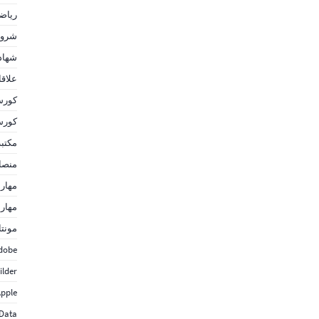
رياض
شروح
شهاد
علاق
كورس
كورس
مكتبة
منصا
مهارا
مهارا
مونتا
dobe
ilder
pple
 Data