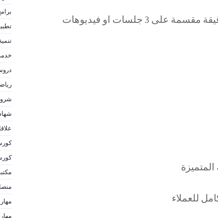
برام
تطبي
تنمية
خدمة
دروس
رياض
شروح
شهاد
علاق
كورس
كورس
 المتميزة
مكتبة
منصا
امل للعملاء
مهارا
مهارا